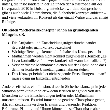
unten), die insbesondere in der Zeit nach der Katastrophe auf der
Loveparade 2010 in Duisburg entwickelt wurden. Entsprechend
gibt es auch viele Unternehmen, die Sicherheitskonzepte anbieten –
und viele verkaufen ihr Konzept als das einzig Wahre und das einzig
Richtige.
Oft leiden “Sicherheitskonzepte” schon an grundlegenden
Mängeln, z.B.
Die Aufgaben und Entscheidungsträger durcheinander
gebracht oder nicht korrekt bezeichnet
Wichtige Beteiligte kennen die Inhalte des Konzepts nicht
Maßnahmen werden nicht konkret zugewiesen (Beispiel: „Es
ist zu kontrollieren“ → wer konkret soll wann kontrollieren?)
Verschriftlichte Maßnahmen dienen nur der Optik, ohne dass
dahinter konkrete Umsetzungsmaßnahmen stehen
Das Konzept beinhaltet nichtssagende Feststellungen, „man“
müsse dann im Einzelfall entscheiden
Andererseits ist es eine Illusion, dass ein Sicherheitskonzept in jeder
Situation perfekt funktioniert – denn letztlich hängt viel von den
Menschen ab, die Entscheidungen treffen oder Maßnahmen
umsetzen müssen. Es wird immer eine gewisse Chaosphase geben,
d.h. ein Zeitraum zwischen Ereignis und passender Reaktion.
Erfahrung, Planung und Übung können diese Chaosphase aber