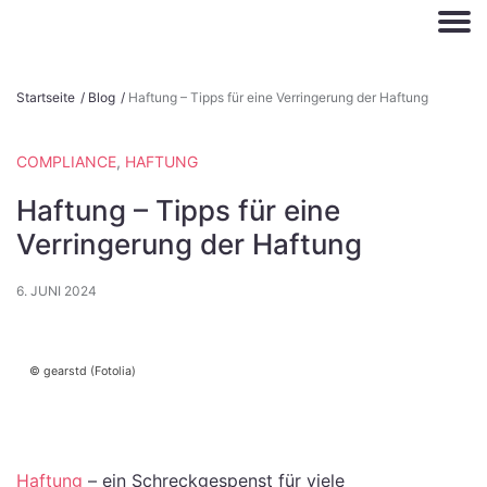
S
Startseite
/
Blog
/
Haftung – Tipps für eine Verringerung der Haftung
k
i
COMPLIANCE
,
HAFTUNG
p
t
Haftung – Tipps für eine
o
Verringerung der Haftung
c
o
6. JUNI 2024
n
t
e
gearstd (Fotolia)
n
t
Haftung
– ein Schreckgespenst für viele