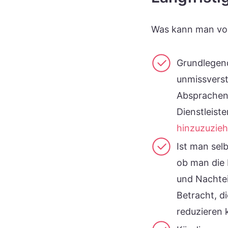
Was kann man vorh
Grundlegend
unmissvers
Absprachen
Dienstleist
hinzuzuzie
Ist man sel
ob man die 
und Nachtei
Betracht, d
reduzieren 