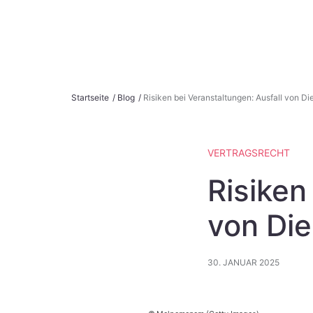
S
Startseite
/
Blog
/
Risiken bei Veranstaltungen: Ausfall von Die
k
i
p
VERTRAGSRECHT
t
o
Risiken
c
o
von Die
n
t
30. JANUAR 2025
e
n
t