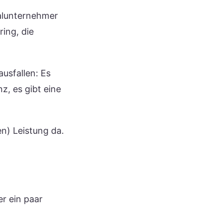
ralunternehmer
ring, die
usfallen: Es
z, es gibt eine
en) Leistung da.
er ein paar