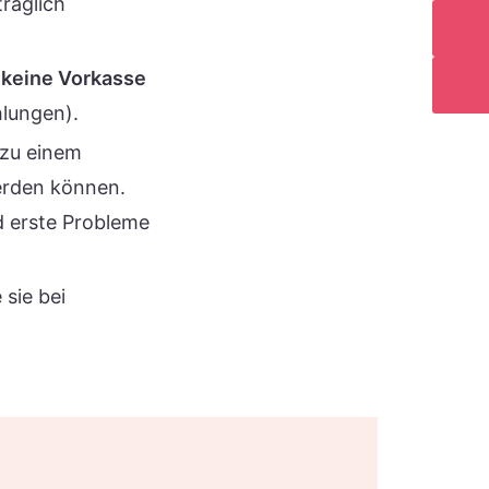
traglich
r
keine Vorkasse
hlungen).
e zu einem
erden können.
 erste Probleme
 sie bei