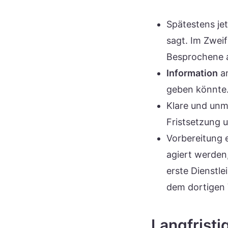
Spätestens je
sagt. Im Zwei
Besprochene 
Information
an
geben könnte
Klare und unm
Fristsetzung
Vorbereitung 
agiert werden
erste Dienstle
dem dortigen 
Langfristi