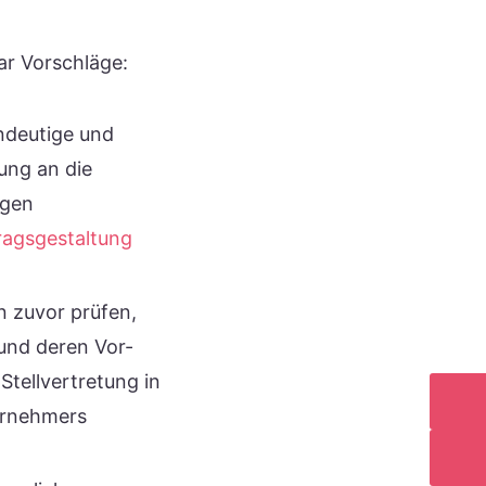
ar Vorschläge:
ndeutige und
ung an die
igen
ragsgestaltung
n zuvor prüfen,
nd deren Vor-
tellvertretung in
ternehmers