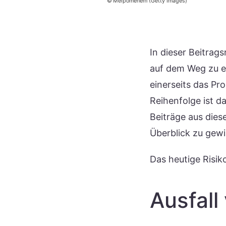
Melpomenem (Getty Images)
In dieser Beitrags
auf dem Weg zu ei
einerseits das Pr
Reihenfolge ist d
Beiträge aus dies
Überblick zu gew
Das heutige Risiko
Ausfall