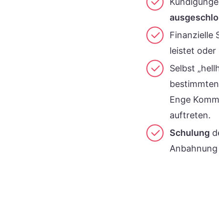
Kündigungen
ausgeschl
Finanzielle
leistet oder
Selbst „hell
bestimmten 
Enge Kommu
auftreten.
Schulung
de
Anbahnung e