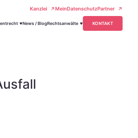
Kanzlei
MeinDatenschutzPartner
entrecht
News / Blog
Rechtsanwälte
KONTAKT
usfall