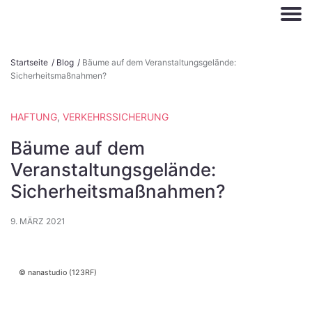
S
Startseite
/
Blog
/
Bäume auf dem Veranstaltungsgelände:
k
Sicherheitsmaßnahmen?
i
p
HAFTUNG
,
VERKEHRSSICHERUNG
t
o
Bäume auf dem
c
Veranstaltungsgelände:
o
Sicherheitsmaßnahmen?
n
t
9. MÄRZ 2021
e
n
t
nanastudio (123RF)