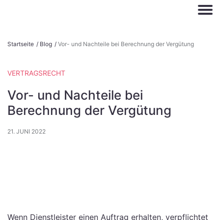
S
Startseite
/
Blog
/
Vor- und Nachteile bei Berechnung der Vergütung
k
i
VERTRAGSRECHT
p
t
Vor- und Nachteile bei
o
Berechnung der Vergütung
c
o
21. JUNI 2022
n
t
e
n
t
Wenn Dienstleister einen Auftrag erhalten, verpflichtet