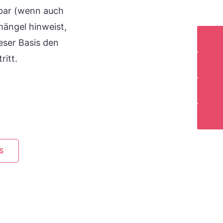
kbar (wenn auch
mängel hinweist,
eser Basis den
ritt.
S