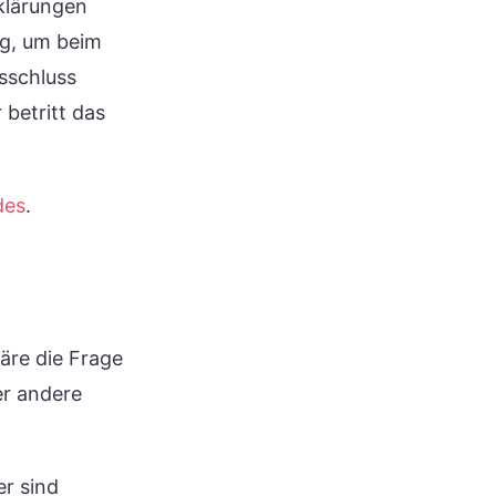
klärungen
ag, um beim
sschluss
betritt das
des
.
wäre die Frage
er andere
er sind