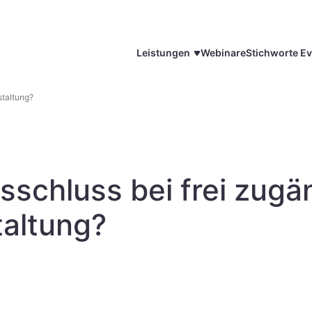
Leistungen
Webinare
Stichworte Ev
staltung?
sschluss bei frei zugä
taltung?