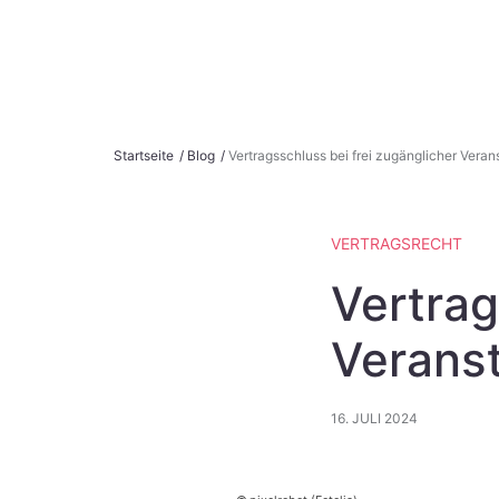
S
Startseite
/
Blog
/
Vertragsschluss bei frei zugänglicher Veran
k
i
p
VERTRAGSRECHT
t
o
Vertrag
c
o
Verans
n
t
16. JULI 2024
e
n
t