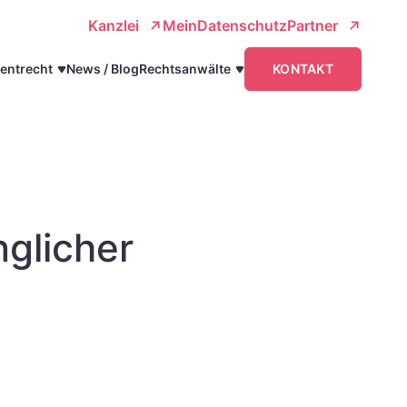
Kanzlei
MeinDatenschutzPartner
entrecht
News / Blog
Rechtsanwälte
KONTAKT
nglicher