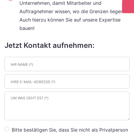
Unternehmen, damit Mitarbeiter und
Auftragnehmer wissen, wo die Grenzen liegen.
Auch hierzu können Sie auf unsere Expertise
bauen!
Jetzt Kontakt aufnehmen:
I
h
r
E
N
-
a
M
I
m
a
h
e
i
r
(
l
e
e
(
F
B
Bitte bestätigen Sie, dass Sie nicht als Privatperson