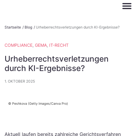
S
Startseite
/
Blog
/
Urheberrechtsverletzungen durch KI-Ergebnisse?
k
i
COMPLIANCE
,
GEMA
,
IT-RECHT
p
t
Urheberrechtsverletzungen
o
durch KI-Ergebnisse?
c
o
1. OKTOBER 2025
n
t
e
Peshkova (Getty Images/Canva Pro)
n
t
Aktuell laufen bereits zahlreiche Gerichtsverfahren