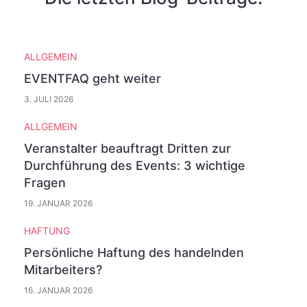
g
e
n
ALLGEMEIN
(
EVENTFAQ geht weiter
e
3. JULI 2026
r
f
ALLGEMEIN
o
Veranstalter beauftragt Dritten zur
r
Durchführung des Events: 3 wichtige
d
Fragen
e
19. JANUAR 2026
r
HAFTUNG
l
Persönliche Haftung des handelnden
i
Mitarbeiters?
c
16. JANUAR 2026
h