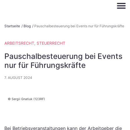
S
Startseite
/
Blog
/
Pauschalbesteuerung bei Events nur für Führungskräfte
k
i
ARBEITSRECHT
,
STEUERRECHT
p
t
Pauschalbesteuerung bei Events
o
nur für Führungskräfte
c
o
7. AUGUST 2024
n
t
e
Sergii Gnatiuk (123RF)
n
t
Bei Betriebsveranstaltungen kann der Arbeitgeber die