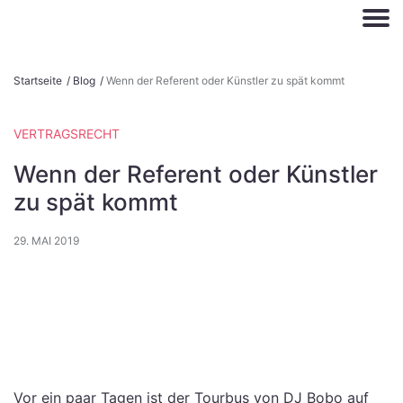
S
Startseite
/
Blog
/
Wenn der Referent oder Künstler zu spät kommt
k
i
VERTRAGSRECHT
p
t
Wenn der Referent oder Künstler
o
zu spät kommt
c
o
29. MAI 2019
n
t
e
n
t
Vor ein paar Tagen ist der Tourbus von DJ Bobo auf