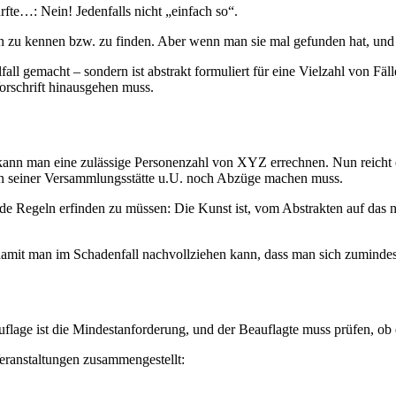
dürfte…: Nein! Jedenfalls nicht „einfach so“.
en zu kennen bzw. zu finden. Aber wenn man sie mal gefunden hat, und e
fall gemacht – sondern ist abstrakt formuliert für eine Vielzahl von Fäl
Vorschrift hinausgehen muss.
ann man eine zulässige Personenzahl von XYZ errechnen. Nun reicht es 
ten seiner Versammlungsstätte u.U. noch Abzüge machen muss.
ende Regeln erfinden zu müssen: Die Kunst ist, vom Abstrakten auf das
, damit man im Schadenfall nachvollziehen kann, dass man sich zuminde
lage ist die Mindestanforderung, und der Beauflagte muss prüfen, ob 
eranstaltungen zusammengestellt: