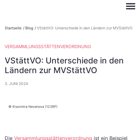
S
Startseite
/
Blog
/
VStättVO: Unterschiede in den Ländern zur MVStättVO
k
i
VERSAMMLUNGSSTÄTTENVERORDNUNG
p
t
VStättVO: Unterschiede in den
o
Ländern zur MVStättVO
c
o
3. JUNI 2024
n
t
e
Krasimira Nevenova (123RF)
n
t
Die
Versammlungsstättenverordnung
ist ein Beispiel