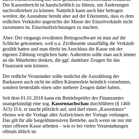
Der Kassenbericht ist handschriftlich zu führen, um Änderungen
nachvollziehen zu können. Natürlich kann auch hier betrogen
werden; die Ausnahme beruht aber auf der Erkenntnis, dass es dem
redlichen Verkäufer angesichts der Masse der Einzelverkäufe nicht
zuzumuten ist, Einzelaufzeichnungen zu machen.
Aber: Der eingangs erwähnten Betrugssoftware ist man auf die
Schliche gekommen, weil u.a. Zivilbeamte unauffällig die Verkäufe
gezählt hatten und man direkt im Anschluss die Kasse mit der
eigenen Zählung verglichen hatte. Außerdem sollte man auch immer
an die Mitarbeiter denken, die ggf. dankbare Zeugen für das
Finanzamt sein können.
Der redliche Veranstalter sollte tunlichst die Auszählung der
Barkassen auch nicht im stillen Kämmerlein heimlich vornehmen,
sondern bestenfalls einen oder mehrere Zeugen dabei haben.
Seit dem 01.01.2018 kann ein Betriebsprüfer des Finanzamtes
unangekündigt eine sog.
Kassennachschau
durchführen (§ 146b
AO): D.h. er taucht plötzlich auf, und darf einen „Kassensturz“
ebenso wie die Vorlage aller Aufzeichnen der Vortage verlangen.
Das gilt für alle bargeldintensiven Betriebe, auch wenn sie nur mit
einer offenen Kasse arbeiten – wie es bei vielen Veranstaltungen
oftmals üblich ist.