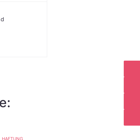
nd
e:
HAFTUNG