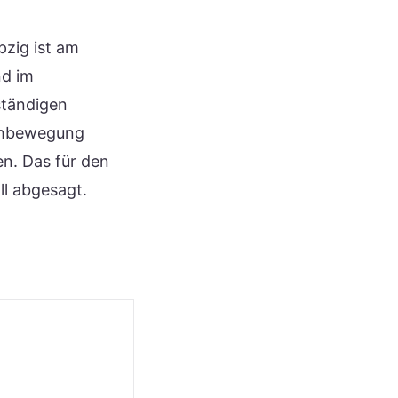
pzig ist am
nd im
ständigen
rehbewegung
en. Das für den
l abgesagt.