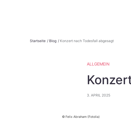
S
Startseite
/
Blog
/
Konzert nach Todesfall abgesagt
k
i
p
ALLGEMEIN
t
o
Konzert
c
o
3. APRIL 2025
n
t
e
Felix Abraham (Fotolia)
n
t