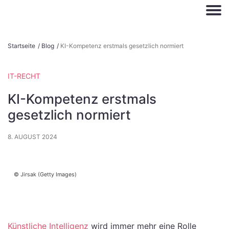
S
Startseite
/
Blog
/
KI-Kompetenz erstmals gesetzlich normiert
k
i
IT-RECHT
p
t
KI-Kompetenz erstmals
o
gesetzlich normiert
c
o
8. AUGUST 2024
n
t
e
Jirsak (Getty Images)
n
t
Künstliche Intelligenz
wird immer mehr eine Rolle