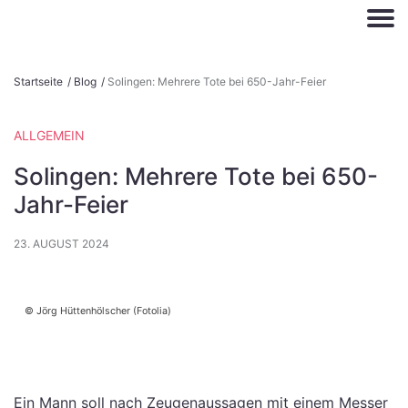
S
Startseite
/
Blog
/
Solingen: Mehrere Tote bei 650-Jahr-Feier
k
i
ALLGEMEIN
p
t
Solingen: Mehrere Tote bei 650-
o
Jahr-Feier
c
o
23. AUGUST 2024
n
t
e
Jörg Hüttenhölscher (Fotolia)
n
t
Ein Mann soll nach Zeugenaussagen mit einem Messer