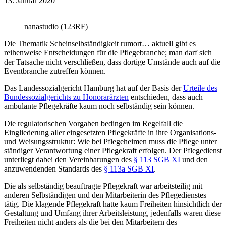
13. Januar 2020
nanastudio (123RF)
Die Thematik Scheinselbständigkeit rumort… aktuell gibt es
reihenweise Entscheidungen für die Pflegebranche; man darf sich
der Tatsache nicht verschließen, dass dortige Umstände auch auf die
Eventbranche zutreffen können.
Das Landessozialgericht Hamburg hat auf der Basis der
Urteile des
Bundessozialgerichts zu Honorarärzten
entschieden, dass auch
ambulante Pflegekräfte kaum noch selbständig sein können.
Die regulatorischen Vorgaben bedingen im Regelfall die
Eingliederung aller eingesetzten Pflegekräfte in ihre Organisations-
und Weisungsstruktur: Wie bei Pflegeheimen muss die Pflege unter
ständiger Verantwortung einer Pflegekraft erfolgen. Der Pflegedienst
unterliegt dabei den Vereinbarungen des
§ 113 SGB XI
und den
anzuwendenden Standards des
§ 113a SGB XI
.
Die als selbständig beauftragte Pflegekraft war arbeitsteilig mit
anderen Selbständigen und den Mitarbeiterin des Pflegedienstes
tätig. Die klagende Pflegekraft hatte kaum Freiheiten hinsichtlich der
Gestaltung und Umfang ihrer Arbeitsleistung, jedenfalls waren diese
Freiheiten nicht anders als die bei den Mitarbeitern des