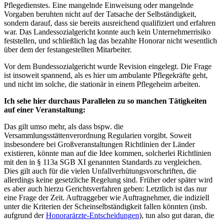
Pflegedienstes. Eine mangelnde Einweisung oder mangelnde
Vorgaben beruhten nicht auf der Tatsache der Selbständigkeit,
sondern darauf, dass sie bereits ausreichend qualifiziert und erfahren
war. Das Landessozialgericht konnte auch kein Unternehmerrisiko
feststellen, und schließlich lag das bezahlte Honorar nicht wesentlich
über dem der festangestellten Mitarbeiter.
Vor dem Bundessozialgericht wurde Revision eingelegt. Die Frage
ist insoweit spannend, als es hier um ambulante Pflegekräfte geht,
und nicht im solche, die stationär in einem Pflegeheim arbeiten.
Ich sehe hier durchaus Parallelen zu so manchen Tätigkeiten
auf einer Veranstaltung:
Das gilt umso mehr, als dass bspw. die
Versammlungsstättenverordnung Regularien vorgibt. Soweit
insbesondere bei Großveranstaltungen Richtlinien der Länder
existieren, könnte man auf die Idee kommen, solcherlei Richtlinien
mit den in § 113a SGB XI genannten Standards zu vergleichen.
Dies gilt auch für die vielen Unfallverhütungsvorschriften, die
allerdings keine gesetzliche Regelung sind. Früher oder später wird
es aber auch hierzu Gerichtsverfahren geben: Letztlich ist das nur
eine Frage der Zeit. Auftraggeber wie Auftragnehmer, die indiziell
unter die Kriterien der Scheinselbständigkeit fallen könnten (insb.
aufgrund der
Honorarärzte-Entscheidungen
), tun also gut daran, die